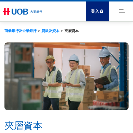
登入
賬戶及現金流
商業銀行及企業銀行
貸款及資本
夾層資本
貸款及資本
財資服務
貿易
外國直接投資諮詢部
關於我們
夾層資本